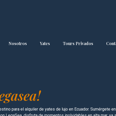
Nosotros
Yates
Tours Privados
Cont
egasea!
tino para el alquiler de yates de lujo en Ecuador. Sumérgete en
Con LegaSea, disfruta de momentos inolvidables en alta mar, ya